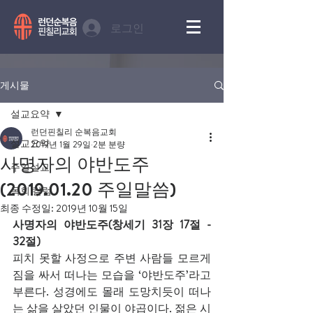
로그인
게시물
설교요약
런던핀칠리 순복음교회
설교요약
2019년 1월 29일
2분 분량
사명자의 야반도주
주일설교
(2019.01.20 주일말씀)
목회 칼럼
최종 수정일:
2019년 10월 15일
사명자의 야반도주(창세기 31장 17절 - 
32절)
피치 못할 사정으로 주변 사람들 모르게 
짐을 싸서 떠나는 모습을 ‘야반도주’라고 
부른다. 성경에도 몰래 도망치듯이 떠나
는 삶을 살았던 인물이 야곱이다. 젊은 시